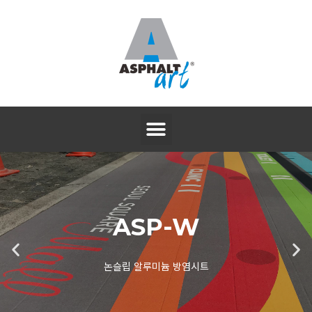
ASP-FFS
투명 논슬립 필름코팅 알루미늄시트