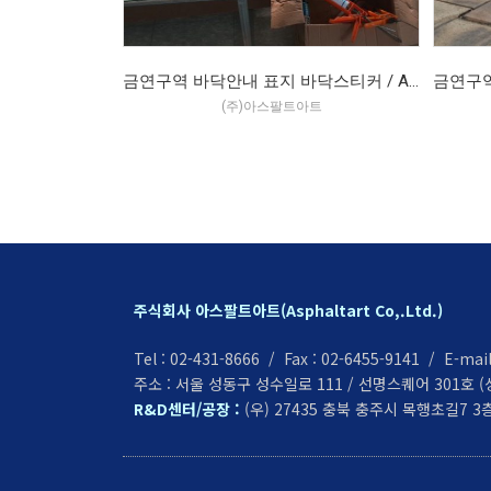
금연구역 바닥안내 표지 바닥스티커 / ASP-W / 아스팔트아트 (2018.11)
(주)아스팔트아트
주식회사 아스팔트아트(Asphaltart Co,.Ltd.)
Tel : 02-431-8666 / Fax : 02-6455-9141 / E-m
주소 : 서울 성동구 성수일로 111 / 선명스퀘어 301호 (성
R&D센터/공장 :
(우) 27435 충북 충주시 목행초길7 3층