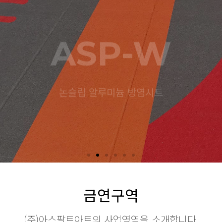
ASP-W
논슬립 알루미늄 방염시트
금연구역
(주)아스팔트아트의 사업영역을 소개합니다.