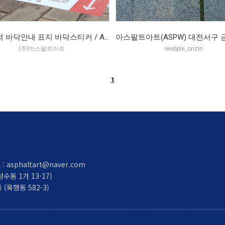
금연구역 바닥안내 표지 바닥스티커 / ASP-W / 아스팔트아트 (2017.05)
(주)아스팔트아트
iwebple_orizin
1
ail : asphaltart@naver.com
수동 1가 13-17)
 (목행동 582-3)