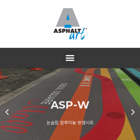
ASP-W
논슬립 알루미늄 방염시트