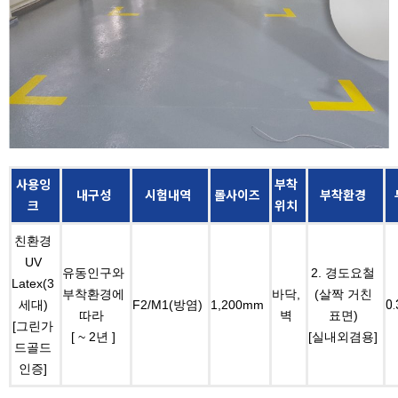
사용잉
부착
내구성
시험내역
롤사이즈
부착환경
크
위치
친환경
UV
유동인구와
2. 경도요철
Latex(3
부착환경에
바닥,
(살짝 거친
세대)
F2/M1(
방염
)
1,200mm
0
따라
벽
표면)
[그린가
[ ~ 2
년 ]
[실내외겸용]
드골드
인증]