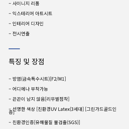
– 사이니지 리폼
– 익스테리어 아트시트
– 인테리어 디자인
– 전시연출
특징 및 장점
– 방염(금속특수시트)[F2/M1]
– 어디에나 부착가능
– 끈끈이 남지 않음[리무벌점착]
– 선명한 색상 [친환경UV Latex(3세대] [그린가드골드인
증]
– 친환경인증[유해물질 불검출(SGS)]