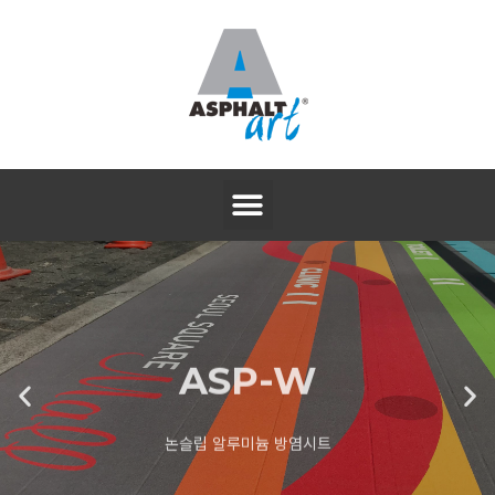
ASP-W
논슬립 알루미늄 방염시트