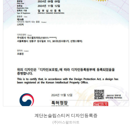
계단논슬립스티커 디자인등록증
(주)아스팔트아트