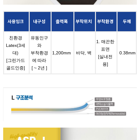
사용잉크
내구성
출력폭
부착위치
부착환경
두께
친환경
유동인구
1. 매끈한
Latex(3세
와
표면
대)
부착환경
1,200mm
바닥, 벽
0.38mm
[실내전
[그린가드
에 따라
용]
골드인증]
[ ~ 2년 ]