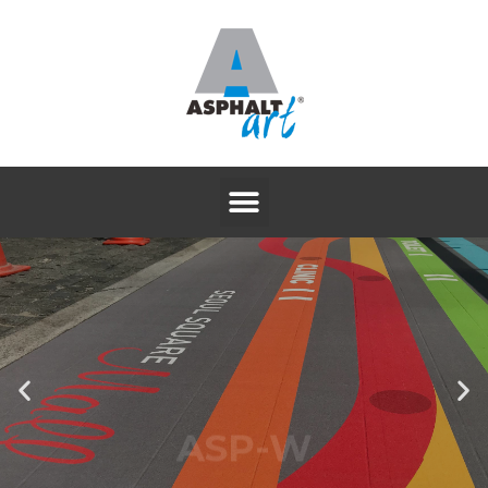
ASP-W
논슬립 알루미늄 방염시트