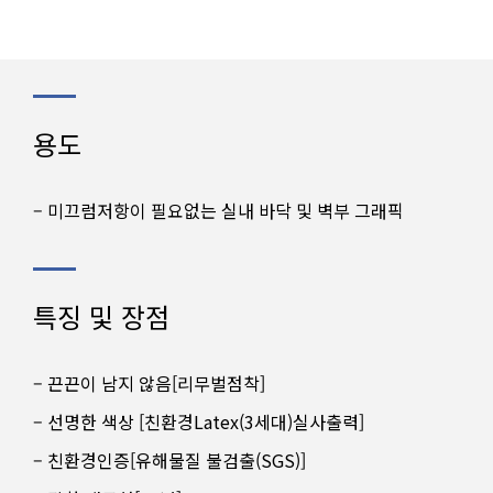
용도
– 미끄럼저항이 필요없는 실내 바닥 및 벽부 그래픽
특징 및 장점
– 끈끈이 남지 않음[리무벌점착]
– 선명한 색상 [친환경Latex(3세대)실사출력]
– 친환경인증[유해물질 불검출(SGS)]