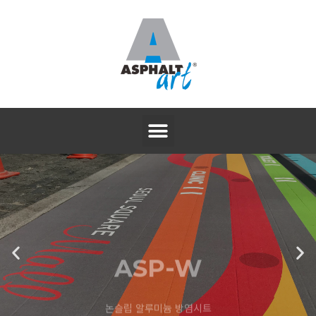
ASP-W
논슬립 알루미늄 방염시트