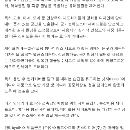
취, 화학물질 등 각종 질병을 유발하는 유해물질을 제거한다.
특히 고흐, 마네, 모네 등 인상주의 대포화가들의 명화를 디자인에 담아
내어 품격 있는 공간을 연출한다. 공기정화포스터 세이프월은 안전하고
쾌적한 실내 환경을 조성함으로써 사용자의 심리적 안심도와 다중이용시
설 이용 신뢰도를 동시에 높이는 효과가 기대된다.
세이프커버는 화장실용 항바이러스 시트로 재밌는 캠페인 문구와 캐릭터
디자인을 접목한 멸균스티커다. 식품첨가물, 공기청정기 필터로 사용되
는 산화아연기술이 접목된 항균방수시트로 세척도 용이하며 환경호르몬
제로로 인체에도 무해하다.
특히 용변 후 변기커버를 닫고 물 내리는 습관을 유도하는 넛지(nudge)아
이디어 제품으로 일반 가정 뿐 아니라 공중화장실 청결 캠페인에 활용되
도록 해 눈길을 끈다.
이외 인테리어 효과와 접촉감염예방을 위한 세이프엽서, 손잡이용 세이
프도어, 휴대용 항균 세이프패치, 테이블용 세이프매트 등 다양한 공기정
화 및 바이러스케어 라인업을 제공하고 있다.
안티bye러스 제품군은 (주)아스팔트아트와 존스미디어(주) 간 마케팅 및