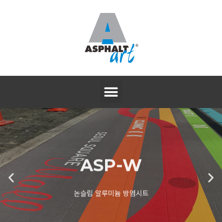
ASP-W
논슬립 알루미늄 방염시트