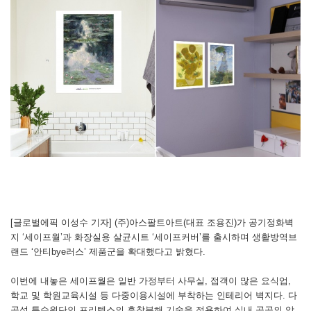
[글로벌에픽 이성수 기자] (주)아스팔트아트(대표 조용진)가 공기정화벽
지 ‘세이프월’과 화장실용 살균시트 ‘세이프커버’를 출시하며 생활방역브
랜드 ‘안티bye러스’ 제품군을 확대했다고 밝혔다.
이번에 내놓은 세이프월은 일반 가정부터 사무실, 접객이 많은 요식업,
학교 및 학원교육시설 등 다중이용시설에 부착하는 인테리어 벽지다. 다
공성 특수원단인 프리텍스의 흡착분해 기술을 적용하여 실내 곳곳의 악