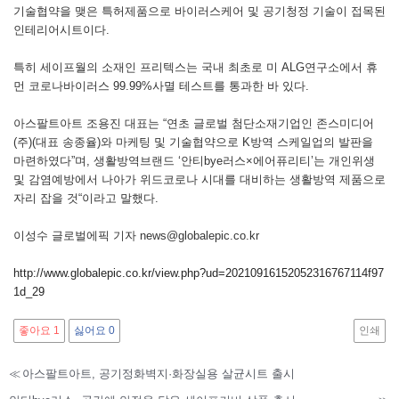
기술협약을 맺은 특허제품으로 바이러스케어 및 공기청정 기술이 접목된
인테리어시트이다.
특히 세이프월의 소재인 프리텍스는 국내 최초로 미 ALG연구소에서 휴
먼 코로나바이러스 99.99%사멸 테스트를 통과한 바 있다.
아스팔트아트 조용진 대표는 “연초 글로벌 첨단소재기업인 존스미디어
(주)(대표 송종율)와 마케팅 및 기술협약으로 K방역 스케일업의 발판을
마련하였다”며, 생활방역브랜드 ‘안티bye러스×에어퓨리티’는 개인위생
및 감염예방에서 나아가 위드코로나 시대를 대비하는 생활방역 제품으로
자리 잡을 것“이라고 말했다.
이성수 글로벌에픽 기자 news@globalepic.co.kr
http://www.globalepic.co.kr/view.php?ud=20210916152052316767114f97
1d_29
좋아요
1
싫어요
0
인쇄
≪
아스팔트아트, 공기정화벽지·화장실용 살균시트 출시