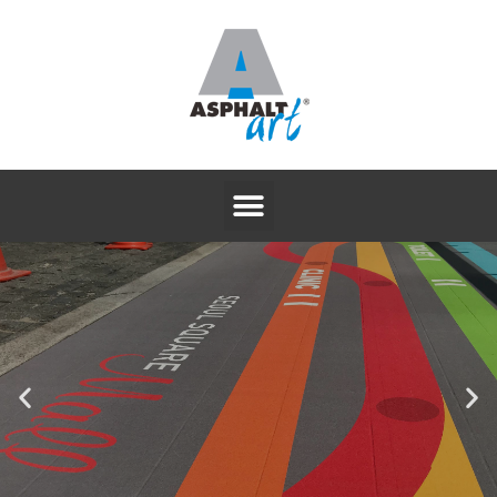
ASP-W
논슬립 알루미늄 방염시트