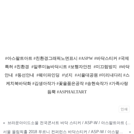
#아스팔트아트 #친환경그래픽노면표시 #ASPW #바닥스티커 #국제
특허
#친환경
#알루미늄바닥시트
#보행자안전
#미끄럼방지
#바닥
안내
#동선안내
#웨이파인딩
#넛지 #서울대공원 #미리내다리 #스
케치북바닥화 #김생아작가 #꽃을품은공작 #송현숙작가 #가족사랑
듬뿍 #ASPHALTART
인쇄
«
브라운아이드소울 전국콘서트 바닥 스티커 / ASP-W / 아스팔트아트 (2018.05)
서울 올림픽홀 2018 푸르니 컨퍼런스 바닥스티커 / ASP-W / 아스팔트아트 (2018.11)
»