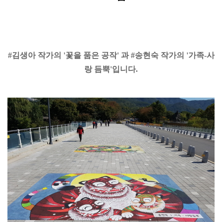
#김생아 작가의 '꽃을 품은 공작' 과
#송현숙
작가의 '가족-사
랑 듬뿍'입니다.