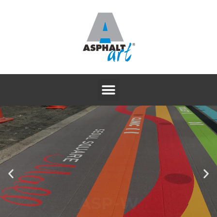
ASP-W
논슬립 알루미늄 방염시트