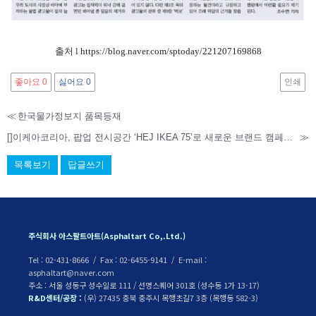
출처 l
https://blog.naver.com/sptoday/221207169868
좋아요
0
싫어요
0
인쇄
≪
한국물가정보지 품목등재
[]이케아코리아, 팝업 전시공간 ‘HEJ IKEA 75’로 새로운 브랜드 캠페인 소개
≫
목록보기
답글쓰기
주식회사 아스팔트아트(Asphaltart Co,.Ltd.)
Tel : 02-431-8666 / Fax : 02-6455-9141 / E-mail :
asphaltart@naver.com
주소 : 서울 성동구 성수일로 111 / 선명스퀘어 301호 (성수동 1가 13-17)
R&D센터/공장 :
(우) 27435 충북 충주시 목행초길7 3층 (목행동 582-3)