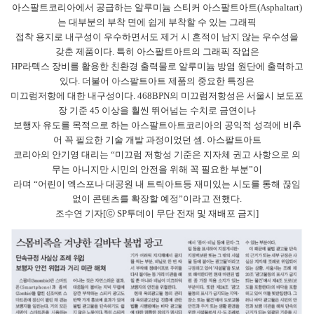
아스팔트코리아에서 공급하는 알루미늄 스티커 아스팔트아트(Asphaltart)
는 대부분의 부착 면에 쉽게 부착할 수 있는 그래픽
접착 용지로 내구성이 우수하면서도 제거 시 흔적이 남지 않는 우수성을
갖춘 제품이다. 특히 아스팔트아트의 그래픽 작업은
HP라텍스 장비를 활용한 친환경 출력물로 알루미늄 방염 원단에 출력하고
있다. 더불어 아스팔트아트 제품의 중요한 특징은
미끄럼저항에 대한 내구성이다. 468BPN의 미끄럼저항성은 서울시 보도포
장 기준 45 이상을 훨씬 뛰어넘는 수치로 금연이나
보행자 유도를 목적으로 하는 아스팔트아트코리아의 공익적 성격에 비추
어 꼭 필요한 기술 개발 과정이었던 셈. 아스팔트아트
코리아의 안기영 대리는 “미끄럼 저항성 기준은 지자체 권고 사항으로 의
무는 아니지만 시민의 안전을 위해 꼭 필요한 부분”이
라며 “어린이 엑스포나 대공원 내 트릭아트등 재미있는 시도를 통해 끊임
없이 콘텐츠를 확장할 예정”이라고 전했다.
조수연 기자[ⓒ SP투데이 무단 전재 및 재배포 금지]