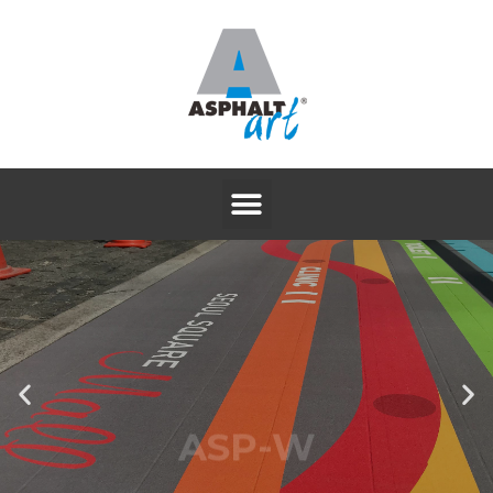
ASP-W
논슬립 알루미늄 방염시트