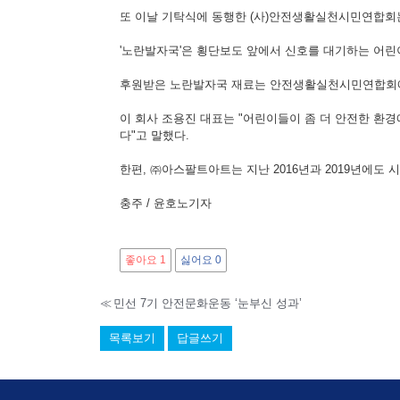
또 이날 기탁식에 동행한 (사)안전생활실천시민연합회
'노란발자국'은 횡단보도 앞에서 신호를 대기하는 어
후원받은 노란발자국 재료는 안전생활실천시민연합회에서
이 회사 조용진 대표는 "어린이들이 좀 더 안전한 환
다"고 말했다.
한편, ㈜아스팔트아트는 지난 2016년과 2019년에도
충주 / 윤호노기자
좋아요
1
싫어요
0
≪
민선 7기 안전문화운동 ‘눈부신 성과’
목록보기
답글쓰기