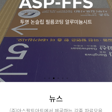
ASP-TW
실내외겸용 논슬립 직물시트
뉴스
(주)아스팔트아트에서 제공하는 각종 자료모음