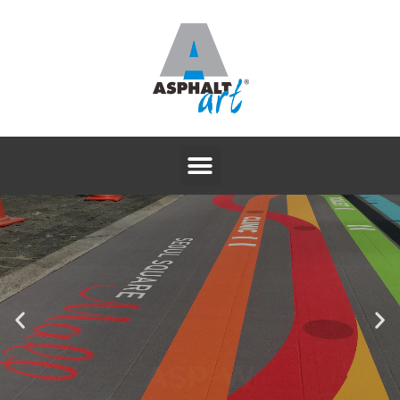
ASP-W
논슬립 알루미늄 방염시트