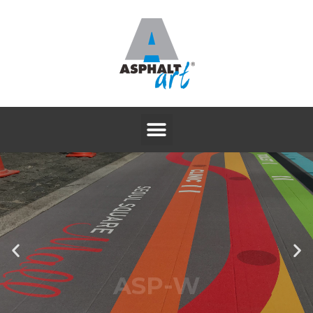
ASP-W
논슬립 알루미늄 방염시트