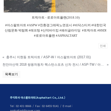
트릭아트 - 로로아트플랜(2018.10)
#아스팔트아트 #ASPW #친환경그래픽노면표시 #바닥스티커 #대한민국
산림문화 박람회
#래프팅
#산악바이킹
#패러글라이딩
#트릭아트 #HSDI
#로로아트플랜 #ASPHALTART
인쇄
«
충주시 지현동 트릭아트 / ASP-W / 아스팔트아트 (2017.01)
천안아산역 2018 쌍용차동차 렉스턴스포츠 신차 전시 / ASP-TW / 아스팔트아트 (2018.02)
»
목록보기
주식회사 아스팔트아트(Asphaltart Co,.Ltd.)
Tel : 02-431-8666 / Fax : 02-6455-9141 / E-mail :
asphaltart@naver.com