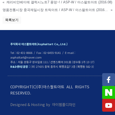
«
캐리비안베이에 갤럭시노트7 풍덩~! / ASP-W / 아스팔트아트 (2016.08)
명품전통시장 중곡제일시장 트릭아트 / ASP-W / 아스팔트아트 (2016.11)
»
목록보기
주식회사 아스팔트아트(Asphaltart Co,.Ltd.)
Tel : 02-431-8666 / Fax : 02-6455-9141 / E-mail :
asphaltart@naver.com
주소 : 서울 성동구 성수일로 111 / 선명스퀘어 301호 (성수동 1가 13-17)
R&D센터/공장 :
(우) 27435 충북 충주시 목행초길7 3층 (목행동 582-3)
COPYRIGHT(C)(주)아스팔트아트 ALL RIGHTS
RESERVED.
Designed & Hosting by 아이웹플디자인