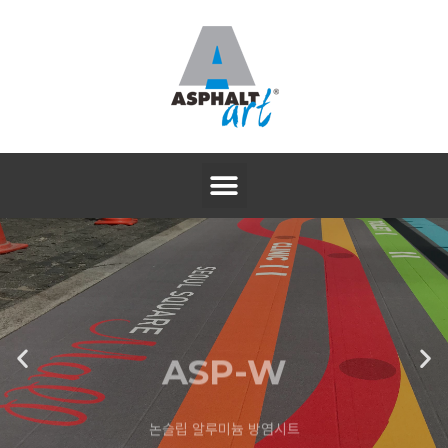
ASP-W
논슬립 알루미늄 방염시트