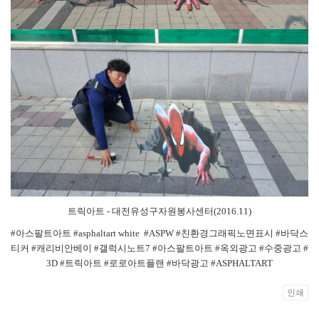
트릭아트 - 대전유성구자원봉사센터(2016.11)
#아스팔트아트 #asphaltart white #ASPW #친환경그래픽노면표시 #바닥스
티커 #캐리비안베이 #갤럭시노트7 #아스팔트아트 #옥외광고 #수중광고 #
3D #트릭아트 #로로아트플랜 #바닥광고 #ASPHALTART
인쇄