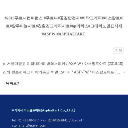
#2018푸르니컨퍼런스
#푸르니
#꽃길만걷자
#바닥그래픽
#아스팔트아
트
#알루미늄시트
#친환경그래픽시트
#hp라텍스
#그래픽노면표시재
#ASPW #ASPHALTART
인쇄
«
서울대공원 미리내다리 바닥스티커 / ASP-W / 아스팔트아트 (2018.10)
김해 렛츠런파크 이야기동굴 벽면 스티커 / ASP-TW / 아스팔트아트 (2018.03)
»
목록보기
주식회사 아스팔트아트(Asphaltart Co,.Ltd.)
Tel : 02-431-8666 / Fax : 02-6455-9141 / E-mail :
asphaltart@naver.com