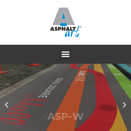
ASP-W
논슬립 알루미늄 방염시트