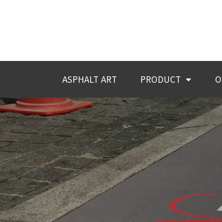
ASPHALT ART
PRODUCT
O